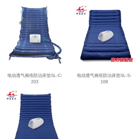
电动透气褥疮防治床垫SL-C-
电动透气褥疮防治床垫SL-S-
203
108