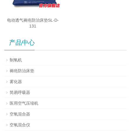
电动透气褥疮防治床垫SL-D-
131
产品中心
制氧机
褥疮防治床垫
雾化器
简易呼吸器
医用空气压缩机
空氧混合器
空氧混合仪