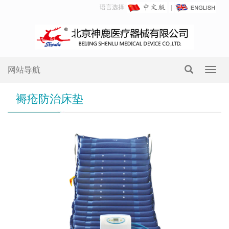
语言选择:
网站导航
Toggl
navig
褥疮防治床垫