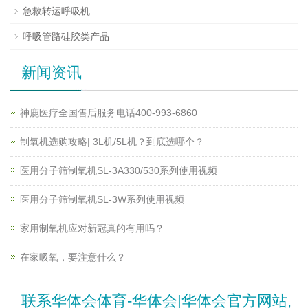
急救转运呼吸机
呼吸管路硅胶类产品
新闻资讯
神鹿医疗全国售后服务电话400-993-6860
制氧机选购攻略| 3L机/5L机？到底选哪个？
医用分子筛制氧机SL-3A330/530系列使用视频
医用分子筛制氧机SL-3W系列使用视频
家用制氧机应对新冠真的有用吗？
在家吸氧，要注意什么？
联系华体会体育-华体会|华体会官方网站,