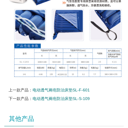
上一款产品：
电动透气褥疮防治床垫SL-F-601
下一款产品：
电动透气褥疮防治床垫SL-S-109
其他产品