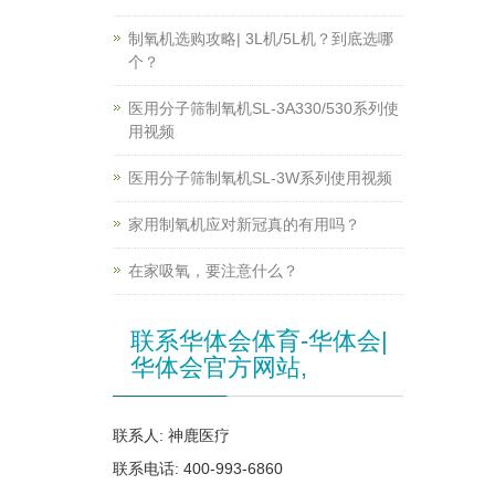
制氧机选购攻略| 3L机/5L机？到底选哪
个？
医用分子筛制氧机SL-3A330/530系列使
用视频
医用分子筛制氧机SL-3W系列使用视频
家用制氧机应对新冠真的有用吗？
在家吸氧，要注意什么？
联系华体会体育-华体会|
华体会官方网站,
联系人: 神鹿医疗
联系电话: 400-993-6860