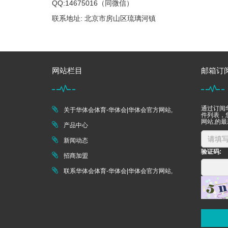
QQ:14675016（同微信）
联系地址: 北京市房山区琉璃河镇
网站栏目
邮箱订
通过订阅
关于华体会体育-华体会|华体会官方网站,
件列表，
网站,的
产品中心
新闻动态
验证码:
招商加盟
联系华体会体育-华体会|华体会官方网站,