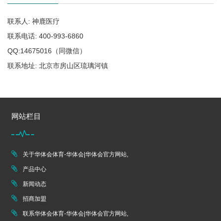
联系人: 神鹿医疗
联系电话: 400-993-6860
QQ:14675016（同微信）
联系地址: 北京市房山区琉璃河镇
网站栏目
关于华体会体育-华体会|华体会官方网站,
产品中心
新闻动态
招商加盟
联系华体会体育-华体会|华体会官方网站,