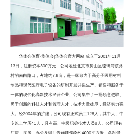
华体会体育-华体会|华体会官方网站,成立于2001年11月
13日，注册资本300万元，公司地处北京市房山区琉璃河镇路
村的南白路口，占地约7.8亩，是一家致力于高分子医用材料
制品和现代医疗电子设备的研制开发并集生产、销售和服务于
一体的现代化高新技术民营企业。公司集中了一批锐意进取、
勇于创新的科技人才和管理人才，技术力量雄厚，经济实力强
大。经2004年的扩建，公司现有正式员工128人，其中大、中
专以上学历41人，具有高、中级职称技术人员8人。公司现有
厂房、库房、办公及辅助设施建筑物约4000平方米，各种设