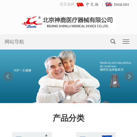
语言选择:
网站导航
Toggl
navig
产品分类