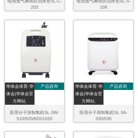
电动透气褥疮防治床垫SL-C-
电动透气褥疮防治床垫SL-S-
203
108
华体会体育-华
产品咨询
华体会体育-华
产品咨询
体会|华体会官
体会|华体会官
方网站,
方网站,
医用分子筛制氧机SL-3W-
医用分子筛制氧机SL-3A-
510/520/820/1020
330/530