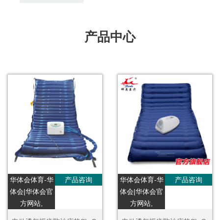
产品中心
华体会体育-华
产品咨询
华体会体育-华
产品咨询
体会|华体会官
体会|华体会官
方网站,
方网站,