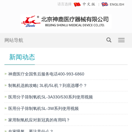
语言选择:
网站导航
Toggl
navig
新闻动态
神鹿医疗全国售后服务电话400-993-6860
制氧机选购攻略| 3L机/5L机？到底选哪个？
医用分子筛制氧机SL-3A330/530系列使用视频
医用分子筛制氧机SL-3W系列使用视频
家用制氧机应对新冠真的有用吗？
在家吸氧，要注意什么？