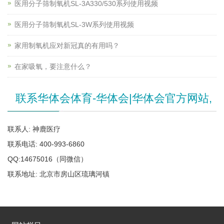
医用分子筛制氧机SL-3A330/530系列使用视频
医用分子筛制氧机SL-3W系列使用视频
家用制氧机应对新冠真的有用吗？
在家吸氧，要注意什么？
联系华体会体育-华体会|华体会官方网站,
联系人: 神鹿医疗
联系电话: 400-993-6860
QQ:14675016（同微信）
联系地址: 北京市房山区琉璃河镇