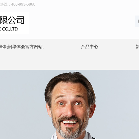
400-993-6860
华体会|华体会官方网站,
产品中心