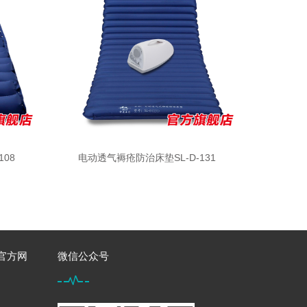
08
电动透气褥疮防治床垫SL-D-131
官方网
微信公众号