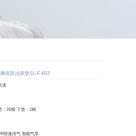
褥疮防治床垫SL-F-602
气道
：26根 下垫：2根
PR快速排气 智能气泵