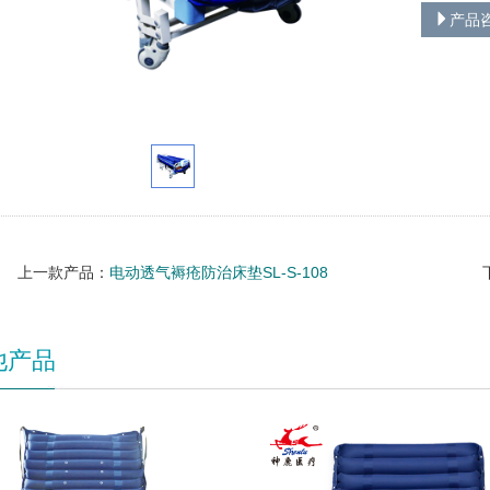
产品
上一款产品：
电动透气褥疮防治床垫SL-S-108
他产品