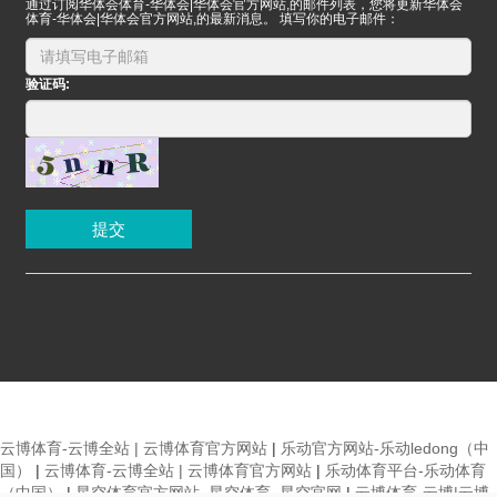
通过订阅华体会体育-华体会|华体会官方网站,的邮件列表，您将更新华体会
体育-华体会|华体会官方网站,的最新消息。 填写你的电子邮件：
验证码:
提交
云博体育-云博全站 | 云博体育官方网站
|
乐动官方网站-乐动ledong（中
国）
|
云博体育-云博全站 | 云博体育官方网站
|
乐动体育平台-乐动体育
（中国）
|
星空体育官方网站_星空体育_星空官网
|
云博体育-云博|云博