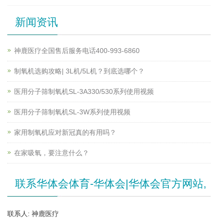
新闻资讯
神鹿医疗全国售后服务电话400-993-6860
制氧机选购攻略| 3L机/5L机？到底选哪个？
医用分子筛制氧机SL-3A330/530系列使用视频
医用分子筛制氧机SL-3W系列使用视频
家用制氧机应对新冠真的有用吗？
在家吸氧，要注意什么？
联系华体会体育-华体会|华体会官方网站,
联系人: 神鹿医疗