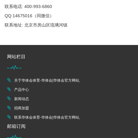
联系电话: 400-993-6860
QQ:14675016（同微信）
联系地址: 北京市房山区琉璃河镇
网站栏目
关于华体会体育-华体会|华体会官方网站,
产品中心
新闻动态
招商加盟
联系华体会体育-华体会|华体会官方网站,
邮箱订阅