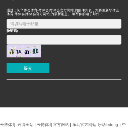
通过订阅华体会体育-华体会|华体会官方网站,的邮件列表，您将更新华体会
体育-华体会|华体会官方网站,的最新消息。 填写你的电子邮件：
验证码:
提交
云博体育-云博全站 | 云博体育官方网站
|
乐动官方网站-乐动ledong（中